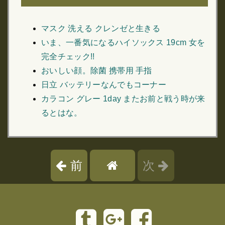
マスク 洗える クレンゼと生きる
いま、一番気になるハイソックス 19cm 女を
完全チェック!!
おいしい顔。除菌 携帯用 手指
日立 バッテリーなんでもコーナー
カラコン グレー 1day またお前と戦う時が来
るとはな。
前
次